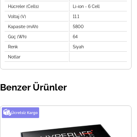
Hücreler (Cells)
Li-ion - 6 Cell
Voltaj (V)
11.1
Kapasite (mAh)
5800
Güç (Wh)
64
Renk
Siyah
Notlar
Benzer Ürünler
Ücretsiz Kargo