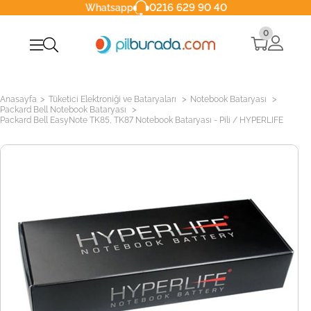
0216 629 90 40
Whatsapp
0
>
>
>
Anasayfa
Tüketici Elektroniği ve Bataryaları
Notebook Bataryası
>
Packard Bell Notebook Bataryası
Packard Bell EasyNote TK85, TK87 Notebook Bataryası - Pili / HYPERLIFE