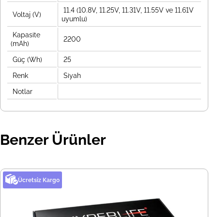
11.4 (10.8V, 11.25V, 11.31V, 11.55V ve 11.61V
Voltaj (V)
uyumlu)
Kapasite
2200
(mAh)
Güç (Wh)
25
Renk
Siyah
Notlar
Benzer Ürünler
Ücretsiz Kargo