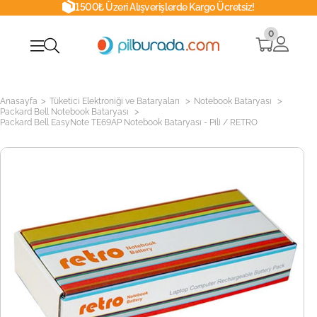
1500₺ Üzeri Alışverişlerde Kargo Ücretsiz!
0
>
>
>
Anasayfa
Tüketici Elektroniği ve Bataryaları
Notebook Bataryası
>
Packard Bell Notebook Bataryası
Packard Bell EasyNote TE69AP Notebook Bataryası - Pili / RETRO