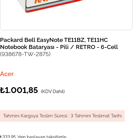
Packard Bell EasyNote TE11BZ, TE11HC
Notebook Bataryası - Pili / RETRO - 6-Cell
(938678-TW-2875)
Acer
₺1.001,85
(KDV Dahil)
Tahmini Kargoya Teslim Süresi
:
3 Tahmini Teslimat Tarihi
₺333,95
'den başlayan taksitlerle