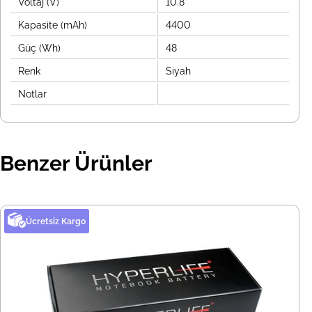
Voltaj (V)
10.8
Kapasite (mAh)
4400
Güç (Wh)
48
Renk
Siyah
Notlar
Benzer Ürünler
Ücretsiz Kargo