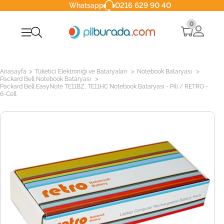
0216 629 90 40
Whatsapp
0
>
>
>
Anasayfa
Tüketici Elektroniği ve Bataryaları
Notebook Bataryası
>
Packard Bell Notebook Bataryası
Packard Bell EasyNote TE11BZ, TE11HC Notebook Bataryası - Pili / RETRO -
6-Cell