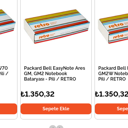
EW70
Packard Bell EasyNote Ares
Packard Bell
li /
GM, GM2 Notebook
GM2W Notebo
Bataryası - Pili / RETRO
Pili / RETRO
₺1.350,32
₺1.350,3
Sepete Ekle
Sepe