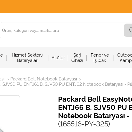
ve
Hizmet Sektörü
Şarj
Fener ve
Outdoo
Aküler
Bataryaları
Cihazı
Işıldak
Kamp
sı
Packard Bell Notebook Bataryası
>
>
SJV50 PU ENTJ61 B, SJV50 PU ENTJ62 Notebook Bataryası - Pili
Packard Bell EasyNo
ENTJ66 B, SJV50 PU 
Notebook Bataryası - 
(165516-PY-325)