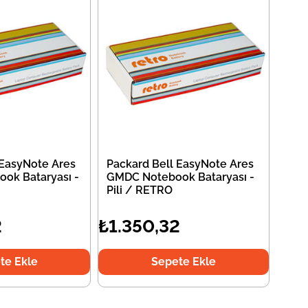
 EasyNote Ares
Packard Bell EasyNote Ares
ok Bataryası -
GMDC Notebook Bataryası -
Pili / RETRO
2
₺1.350,32
te Ekle
Sepete Ekle