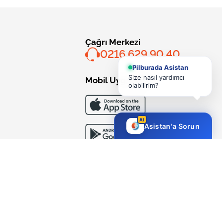
Çağrı Merkezi
0216 629 90 40
Pilburada Asistan
Size nasıl yardımcı
Mobil Uygulama
olabilirim?
AI
Asistan'a Sorun
Bizi Takip Edin