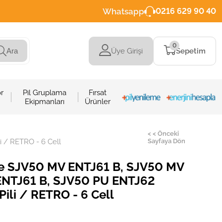
Whatsapp
0216 629 90 40
0
Üye Girişi
Sepetim
Ara
r
Pil Gruplama
Fırsat
Ekipmanları
Ürünler
< < Önceki
 / RETRO - 6 Cell
Sayfaya Dön
te SJV50 MV ENTJ61 B, SJV50 MV
ENTJ61 B, SJV50 PU ENTJ62
Pili / RETRO - 6 Cell