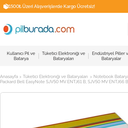
1500₺ Üzeri Alışverişlerde Kargo Ücretsiz!
Kullanıcı Pil ve
Tüketici Elektroniği ve
Endüstriyel Piller 
Batarya
Bataryaları
Bataryalar
Anasayfa
Tüketici Elektroniği ve Bataryaları
Notebook Batarya
>
>
Packard Bell EasyNote SJV50 MV ENTJ61 B, SJV50 MV ENTJ66 B, 