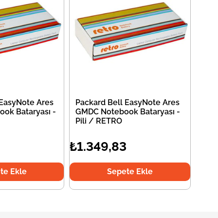
 EasyNote Ares
Packard Bell EasyNote Ares
ok Bataryası -
GMDC Notebook Bataryası -
Pili / RETRO
3
₺1.349,83
te Ekle
Sepete Ekle