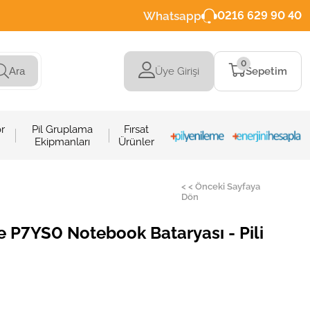
Whatsapp
0216 629 90 40
0
Üye Girişi
Sepetim
Ara
r
Pil Gruplama
Fırsat
Ekipmanları
Ürünler
< < Önceki Sayfaya
Dön
 P7YS0 Notebook Bataryası - Pili