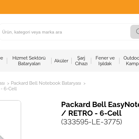
ve
Hizmet Sektörü
Şarj
Fener ve
Outdoo
Aküler
Bataryaları
Cihazı
Işıldak
Kamp
sı
Packard Bell Notebook Bataryası
>
>
- 6-Cell
Packard Bell EasyNote
/ RETRO - 6-Cell
(333595-LE-3775)