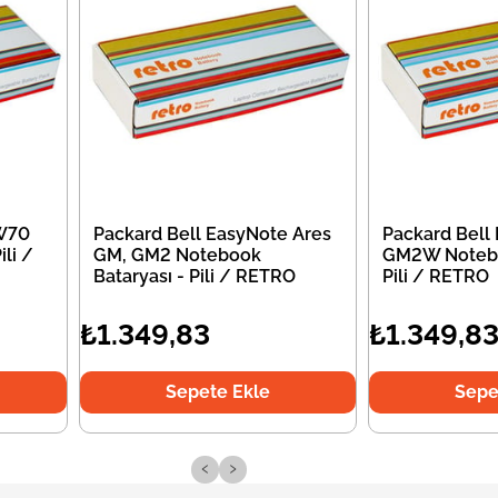
EW70
Packard Bell EasyNote Ares
Packard Bell
li /
GM, GM2 Notebook
GM2W Notebo
Bataryası - Pili / RETRO
Pili / RETRO
₺1.349,83
₺1.349,8
Sepete Ekle
Sepe
‹
›