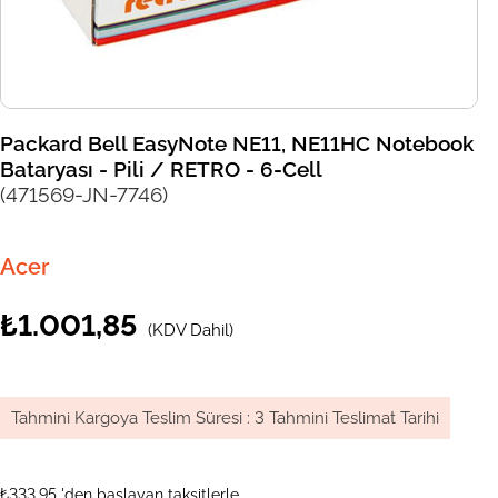
Packard Bell EasyNote NE11, NE11HC Notebook
Bataryası - Pili / RETRO - 6-Cell
(471569-JN-7746)
Acer
₺1.001,85
(KDV Dahil)
Tahmini Kargoya Teslim Süresi
:
3 Tahmini Teslimat Tarihi
₺333,95
'den başlayan taksitlerle