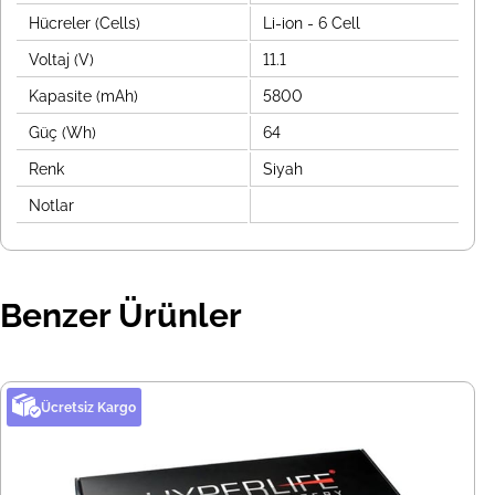
Hücreler (Cells)
Li-ion - 6 Cell
Voltaj (V)
11.1
Kapasite (mAh)
5800
Güç (Wh)
64
Renk
Siyah
Notlar
Benzer Ürünler
Ücretsiz Kargo