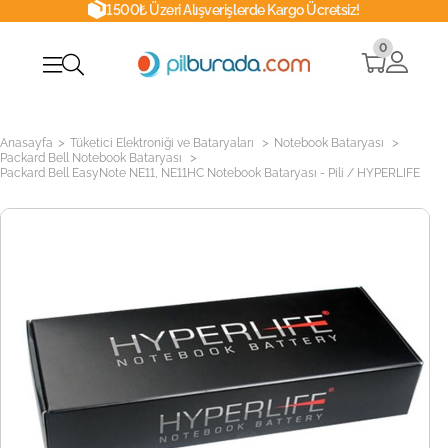
1500₺ Üzeri Alışverişlerde Kargo Ücretsiz!
0
>
>
>
Anasayfa
Tüketici Elektroniği ve Bataryaları
Notebook Bataryası
>
Packard Bell Notebook Bataryası
Packard Bell EasyNote NE11, NE11HC Notebook Bataryası - Pili / HYPERLIFE