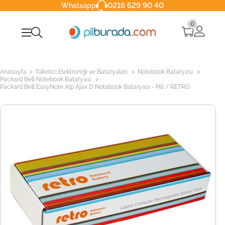
0216 629 90 40
Whatsapp
0
>
>
>
Anasayfa
Tüketici Elektroniği ve Bataryaları
Notebook Bataryası
>
Packard Bell Notebook Bataryası
Packard Bell EasyNote Alp Ajax D Notebook Bataryası - Pili / RETRO