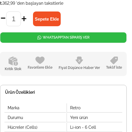
₺362,99
'den başlayan taksitlerle
WHATSAPPTAN SİPARİŞ VER
Favorilere Ekle
Teklif İste
Fiyat Düşünce Haber Ver
Kritik Stok
Ürün Özellikleri
Marka
Retro
Durumu
Yeni ürün
Hücreler (Cells)
Li-ion - 6 Cell