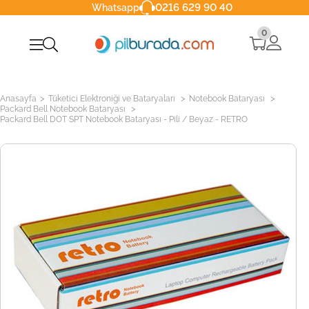
0216 629 90 40
Whatsapp
0
>
>
>
Anasayfa
Tüketici Elektroniği ve Bataryaları
Notebook Bataryası
>
Packard Bell Notebook Bataryası
Packard Bell DOT SPT Notebook Bataryası - Pili / Beyaz - RETRO