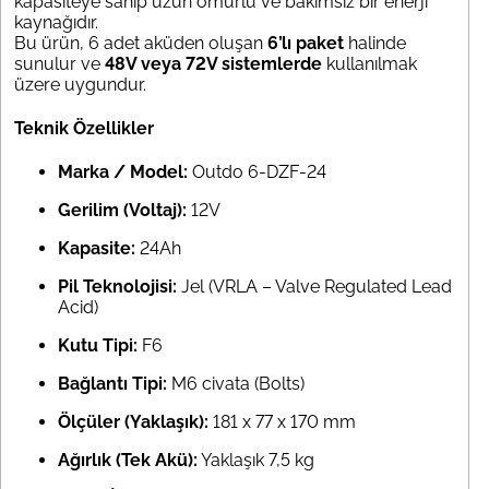
kapasiteye sahip uzun ömürlü ve bakımsız bir enerji
kaynağıdır.
Bu ürün, 6 adet aküden oluşan
6’lı paket
halinde
sunulur ve
48V veya 72V sistemlerde
kullanılmak
üzere uygundur.
Teknik Özellikler
Marka / Model:
Outdo 6-DZF-24
Gerilim (Voltaj):
12V
Kapasite:
24Ah
Pil Teknolojisi:
Jel (VRLA – Valve Regulated Lead
Acid)
Kutu Tipi:
F6
Bağlantı Tipi:
M6 civata (Bolts)
Ölçüler (Yaklaşık):
181 x 77 x 170 mm
Ağırlık (Tek Akü):
Yaklaşık 7,5 kg