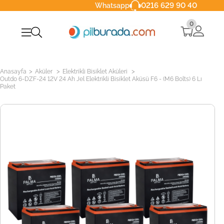
0216 629 90 40
Whatsapp
0
>
>
>
Anasayfa
Aküler
Elektrikli Bisiklet Aküleri
Outdo 6-DZF-24 12V 24 Ah Jel Elektrikli Bisiklet Aküsü F6 - (M6 Bolts) 6 Lı
Paket