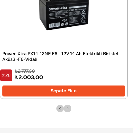
Power-Xtra PX14-12NE F6 - 12V 14 Ah Elektrikli Bisiklet
Aküsü -F6-Vidalı
₺2.777,50
%28
₺2.003,00
Sepete Ekle
‹
›