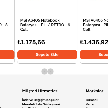
MSI A6405 Notebook
MSI A6405 N
O - 8
Bataryası - Pili / RETRO - 6
Bataryası - Pi
Cell
Cell
₺1.175,66
₺1.436,9
Sepete Ekle
Sepe
‹
›
Müşteri Hizmetleri
Markalar
İade ve Değişim Koşulları
Duracell
Mesafeli Satış Sözleşmesi
Varta