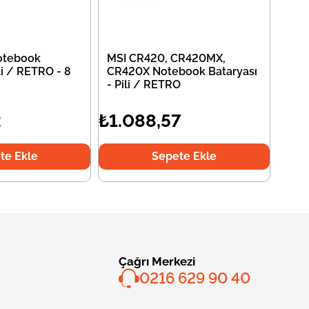
otebook
MSI CR420, CR420MX,
li / RETRO - 8
CR420X Notebook Bataryası
- Pili / RETRO
2
₺1.088,57
te Ekle
Sepete Ekle
Çağrı Merkezi
0216 629 90 40