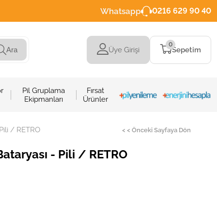
Whatsapp
0216 629 90 40
0
Üye Girişi
Sepetim
Ara
r
Pil Gruplama
Fırsat
Ekipmanları
Ürünler
Pili / RETRO
< < Önceki Sayfaya Dön
taryası - Pili / RETRO