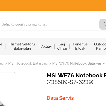
ve
Hizmet Sektörü
Şarj
Fener ve
Outdoo
Aküler
Bataryaları
Cihazı
Işıldak
Kamp
sı
MSI Notebook Bataryası
MSI WF76 Notebook Bataryası - 
>
>
MSI WF76 Notebook Ba
(738589-S7-6239)
Data Servis