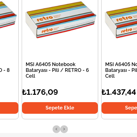
MSI A6405 Notebook
MSI A6405 N
O - 8
Bataryası - Pili / RETRO - 6
Bataryası - Pi
Cell
Cell
₺1.176,09
₺1.437,44
Sepete Ekle
Sepe
‹
›