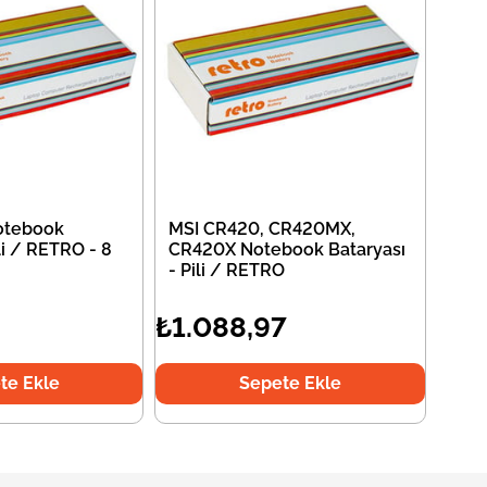
otebook
MSI CR420, CR420MX,
li / RETRO - 8
CR420X Notebook Bataryası
- Pili / RETRO
₺1.088,97
te Ekle
Sepete Ekle