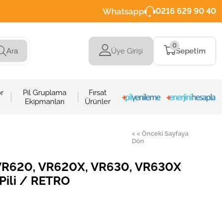
Whatsapp
0216 629 90 40
0
Üye Girişi
Sepetim
Ara
r
Pil Gruplama
Fırsat
Ekipmanları
Ürünler
< < Önceki Sayfaya
Dön
VR620, VR620X, VR630, VR630X
Pili / RETRO