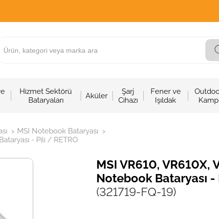
ve
Hizmet Sektörü
Şarj
Fener ve
Outdoo
Aküler
Bataryaları
Cihazı
Işıldak
Kamp
sı
MSI Notebook Bataryası
>
>
taryası - Pili / RETRO
MSI VR610, VR610X, 
Notebook Bataryası - 
(321719-FQ-19)