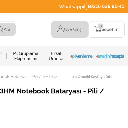
Whatsapp
0216 629 90 40
0
Üye Girişi
Sepetim
Ara
r
Pil Gruplama
Fırsat
Ekipmanları
Ürünler
ook Bataryası - Pili / RETRO
< < Önceki Sayfaya Dön
A3HM Notebook Bataryası - Pili /