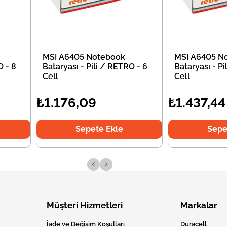
MSI A6405 Notebook
MSI A6405 N
O - 8
Bataryası - Pili / RETRO - 6
Bataryası - Pi
Cell
Cell
₺1.176,09
₺1.437,44
Sepete Ekle
Sepe
‹
›
Müşteri Hizmetleri
Markalar
İade ve Değişim Koşulları
Duracell