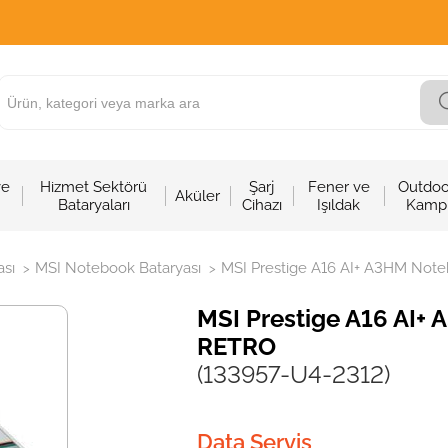
ve
Hizmet Sektörü
Şarj
Fener ve
Outdoo
Aküler
Bataryaları
Cihazı
Işıldak
Kamp
sı
MSI Notebook Bataryası
MSI Prestige A16 AI+ A3HM Noteb
>
>
MSI Prestige A16 AI+ 
RETRO
(133957-U4-2312)
Data Servis