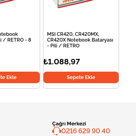
otebook
MSI CR420, CR420MX,
li / RETRO - 8
CR420X Notebook Bataryası
- Pili / RETRO
₺1.088,97
te Ekle
Sepete Ekle
Çağrı Merkezi
0216 629 90 40