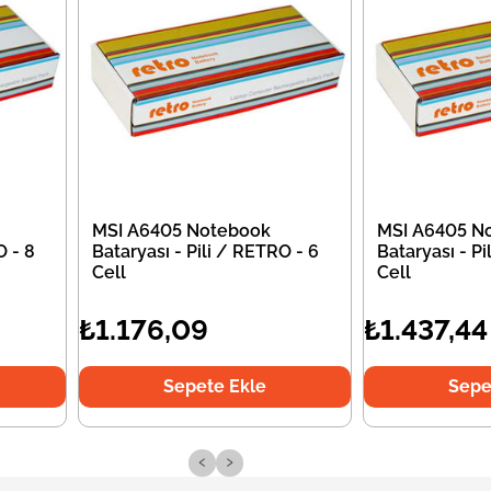
MSI A6405 Notebook
MSI A6405 N
O - 8
Bataryası - Pili / RETRO - 6
Bataryası - Pi
Cell
Cell
₺1.176,09
₺1.437,44
Sepete Ekle
Sepe
‹
›