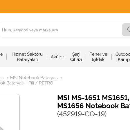
ve
Hizmet Sektörü
Şarj
Fener ve
Outdoo
Aküler
Bataryaları
Cihazı
Işıldak
Kamp
sı
MSI Notebook Bataryası
>
>
 Bataryası - Pili / RETRO
MSI MS-1651 MS1651
MS1656 Notebook Bata
(452919-GO-19)