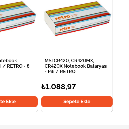
otebook
MSI CR420, CR420MX,
li / RETRO - 8
CR420X Notebook Bataryası
- Pili / RETRO
₺1.088,97
te Ekle
Sepete Ekle