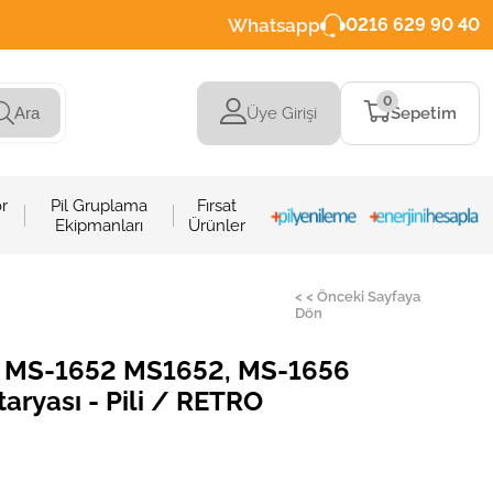
Whatsapp
0216 629 90 40
0
Üye Girişi
Sepetim
Ara
r
Pil Gruplama
Fırsat
Ekipmanları
Ürünler
< < Önceki Sayfaya
Dön
, MS-1652 MS1652, MS-1656
ryası - Pili / RETRO