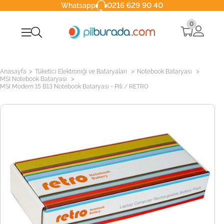
0216 629 90 40
Whatsapp
0
>
>
>
Anasayfa
Tüketici Elektroniği ve Bataryaları
Notebook Bataryası
>
MSI Notebook Bataryası
MSI Modern 15 B13 Notebook Bataryası - Pili / RETRO