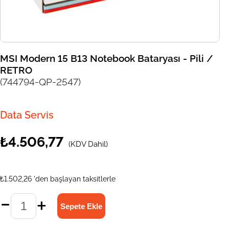
MSI Modern 15 B13 Notebook Bataryası - Pili /
RETRO
(744794-QP-2547)
Data Servis
₺4.506,77
(KDV Dahil)
₺1.502,26
'den başlayan taksitlerle