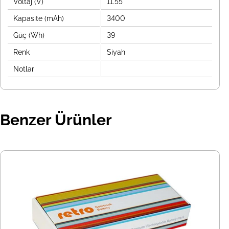
Voltaj (V)
11.55
Kapasite (mAh)
3400
Güç (Wh)
39
Renk
Siyah
Notlar
Benzer Ürünler