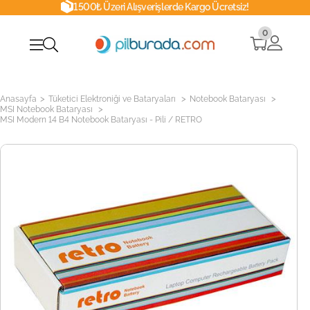
1500₺ Üzeri Alışverişlerde Kargo Ücretsiz!
0
>
>
>
Anasayfa
Tüketici Elektroniği ve Bataryaları
Notebook Bataryası
>
MSI Notebook Bataryası
MSI Modern 14 B4 Notebook Bataryası - Pili / RETRO