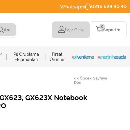
Whatsapp
0216 629 90 40
0
Üye Girişi
Sepetim
Ara
r
Pil Gruplama
Fırsat
Ekipmanları
Ürünler
< < Önceki Sayfaya
Dön
 GX623, GX623X Notebook
RO