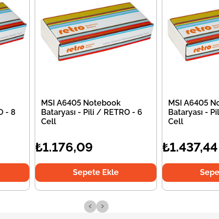
MSI A6405 Notebook
MSI A6405 N
O - 8
Bataryası - Pili / RETRO - 6
Bataryası - Pi
Cell
Cell
₺1.176,09
₺1.437,44
Sepete Ekle
Sepe
‹
›