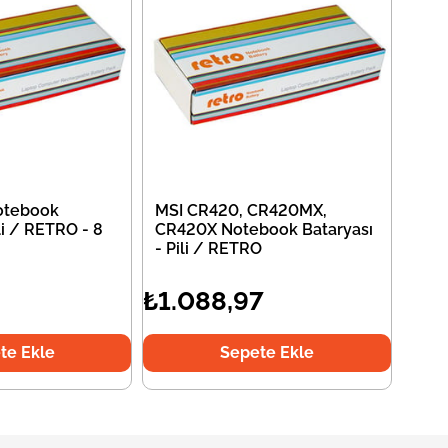
otebook
MSI CR420, CR420MX,
li / RETRO - 8
CR420X Notebook Bataryası
- Pili / RETRO
₺1.088,97
te Ekle
Sepete Ekle