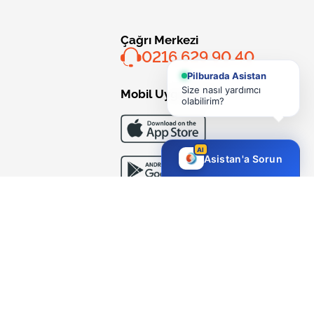
Çağrı Merkezi
0216 629 90 40
Pilburada Asistan
Size nasıl yardımcı
Mobil Uygulama
olabilirim?
AI
Asistan'a Sorun
Bizi Takip Edin