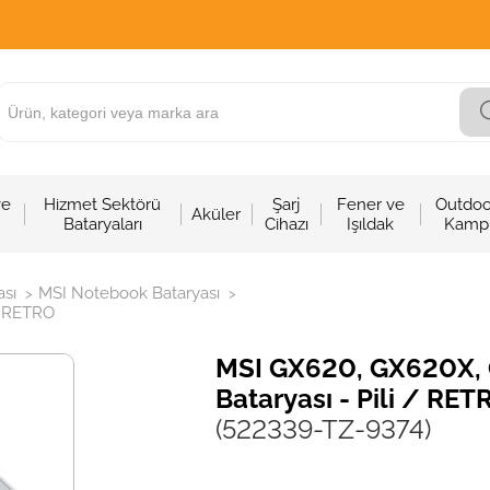
ve
Hizmet Sektörü
Şarj
Fener ve
Outdoo
Aküler
Bataryaları
Cihazı
Işıldak
Kamp
sı
MSI Notebook Bataryası
>
>
/ RETRO
MSI GX620, GX620X,
Bataryası - Pili / RET
(522339-TZ-9374)