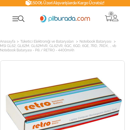
1500₺ Üzeri Alışverişlerde Kargo Ücretsiz!
0
>
>
>
Anasayfa
Tüketici Elektroniği ve Bataryaları
Notebook Bataryası
MSI GL62, GL62M, GL62MVR, GL62VR, 6QC, 6QD, 6QE, 7RD, 7RDX, ... vb
Notebook Bataryası - Pili / RETRO - 4400mAh