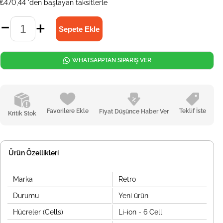
₺470,44
'den başlayan taksitlerle
WHATSAPPTAN SİPARİŞ VER
Favorilere Ekle
Teklif İste
Fiyat Düşünce Haber Ver
Kritik Stok
Ürün Özellikleri
Marka
Retro
Durumu
Yeni ürün
Hücreler (Cells)
Li-ion - 6 Cell