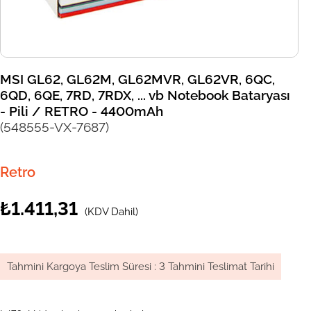
MSI GL62, GL62M, GL62MVR, GL62VR, 6QC,
6QD, 6QE, 7RD, 7RDX, ... vb Notebook Bataryası
- Pili / RETRO - 4400mAh
(548555-VX-7687)
Retro
₺1.411,31
(KDV Dahil)
Tahmini Kargoya Teslim Süresi
:
3 Tahmini Teslimat Tarihi