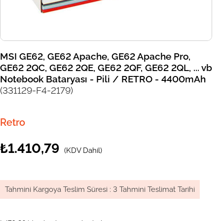
MSI GE62, GE62 Apache, GE62 Apache Pro,
GE62 2QC, GE62 2QE, GE62 2QF, GE62 2QL, ... vb
Notebook Bataryası - Pili / RETRO - 4400mAh
(331129-F4-2179)
Retro
₺1.410,79
(KDV Dahil)
Tahmini Kargoya Teslim Süresi
:
3 Tahmini Teslimat Tarihi