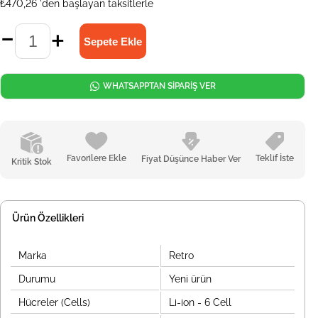
₺470,26
'den başlayan taksitlerle
WHATSAPPTAN SİPARİŞ VER
Favorilere Ekle
Teklif İste
Fiyat Düşünce Haber Ver
Kritik Stok
Ürün Özellikleri
Marka
Retro
Durumu
Yeni ürün
Hücreler (Cells)
Li-ion - 6 Cell