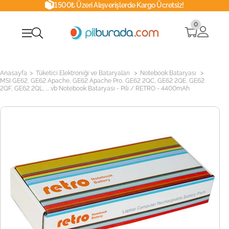
1500₺ Üzeri Alışverişlerde Kargo Ücretsiz!
0
>
>
>
Anasayfa
Tüketici Elektroniği ve Bataryaları
Notebook Bataryası
MSI GE62, GE62 Apache, GE62 Apache Pro, GE62 2QC, GE62 2QE, GE62
2QF, GE62 2QL, ... vb Notebook Bataryası - Pili / RETRO - 4400mAh