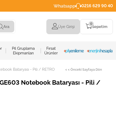
Whatsapp
0216 629 90 40
0
Üye Girişi
Sepetim
Ara
r
Pil Gruplama
Fırsat
Ekipmanları
Ürünler
ook Bataryası - Pili / RETRO
< < Önceki Sayfaya Dön
E603 Notebook Bataryası - Pili /