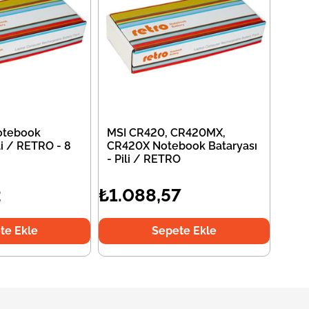
otebook
MSI CR420, CR420MX,
li / RETRO - 8
CR420X Notebook Bataryası
- Pili / RETRO
2
₺1.088,57
te Ekle
Sepete Ekle