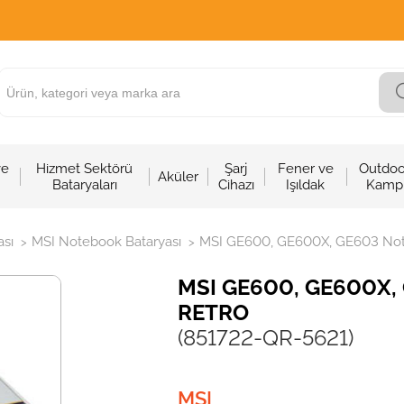
ve
Hizmet Sektörü
Şarj
Fener ve
Outdoo
Aküler
Bataryaları
Cihazı
Işıldak
Kamp
sı
MSI Notebook Bataryası
MSI GE600, GE600X, GE603 Noteb
>
>
MSI GE600, GE600X, G
RETRO
(851722-QR-5621)
MSI