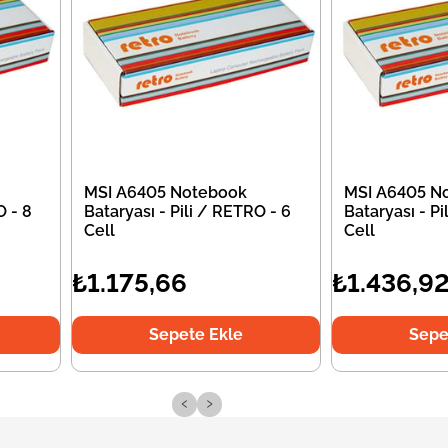
MSI A6405 Notebook
MSI A6405 N
O - 8
Bataryası - Pili / RETRO - 6
Bataryası - Pi
Cell
Cell
₺1.175,66
₺1.436,9
Sepete Ekle
Sepe
‹
›