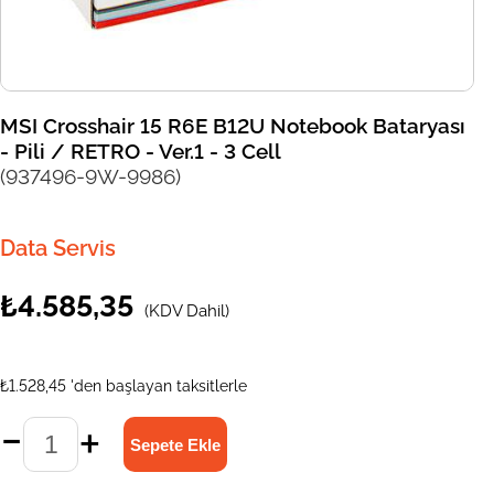
MSI Crosshair 15 R6E B12U Notebook Bataryası
- Pili / RETRO - Ver.1 - 3 Cell
(937496-9W-9986)
Data Servis
₺4.585,35
(KDV Dahil)
₺1.528,45
'den başlayan taksitlerle