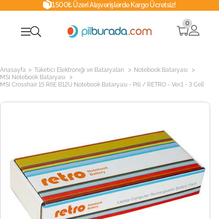
1500₺ Üzeri Alışverişlerde Kargo Ücretsiz!
0
>
>
>
Anasayfa
Tüketici Elektroniği ve Bataryaları
Notebook Bataryası
>
MSI Notebook Bataryası
MSI Crosshair 15 R6E B12U Notebook Bataryası - Pili / RETRO - Ver.1 - 3 Cell