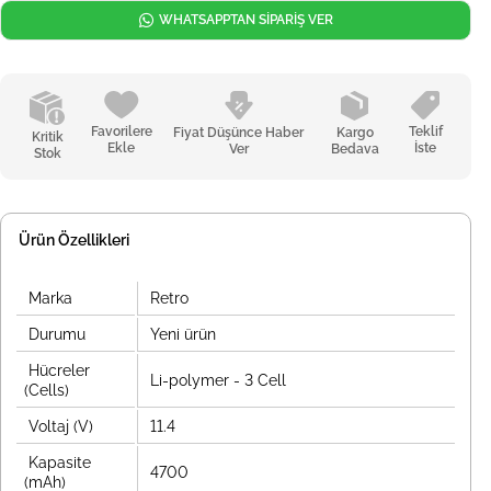
WHATSAPPTAN SİPARİŞ VER
Favorilere
Teklif
Fiyat Düşünce Haber
Kargo
Kritik
Ekle
İste
Ver
Bedava
Stok
Ürün Özellikleri
Marka
Retro
Durumu
Yeni ürün
Hücreler
Li-polymer - 3 Cell
(Cells)
Voltaj (V)
11.4
Kapasite
4700
(mAh)