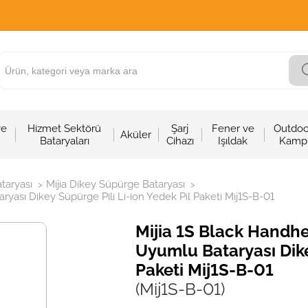
ve
Hizmet Sektörü
Şarj
Fener ve
Outdoo
Aküler
Bataryaları
Cihazı
Işıldak
Kamp
taryası
Mijia Dikey Süpürge Bataryası
>
>
sı Dikey Süpürge Pili Li-ion Yedek Pil Paketi Mij1S-B-01
Mijia 1S Black Hand
Uyumlu Bataryası Dike
Paketi Mij1S-B-01
(Mij1S-B-01)