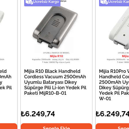
Ücretsiz Kargo
Ücretsiz Ka
eld
Mijia R10 Black Handheld
Mijia R10Pro 
00mAh
Cordless Vacuum 2500mAh
Handheld Co
y
Uyumlu Bataryası Dikey
2500mAh Uyu
ek Pil
Süpürge Pili Li-ion Yedek Pil
Dikey Süpürge
Paketi MijR10-B-01
Yedek Pil Pak
W-01
₺6.249,74
₺6.249,7
Sepete Ekle
Sepe