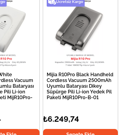
rgo
Ücretsiz Kargo
White
Mijia R10Pro Black Handheld
rdless Vacuum
Cordless Vacuum 2500mAh
mlu Bataryası
Uyumlu Bataryası Dikey
 Pili Li-ion
Süpürge Pili Li-ion Yedek Pil
eti MijR10Pro-
Paketi MijR10Pro-B-01
4
₺6.249,74
te Ekle
Sepete Ekle