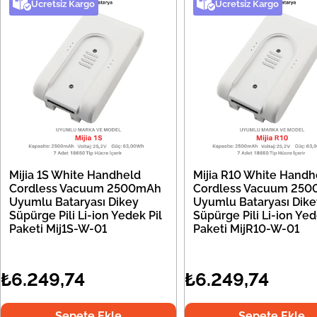
Ücretsiz Kargo
Ücretsiz Kargo
Mijia 1S White Handheld
Mijia R10 White Handh
Cordless Vacuum 2500mAh
Cordless Vacuum 25
Uyumlu Bataryası Dikey
Uyumlu Bataryası Dike
Süpürge Pili Li-ion Yedek Pil
Süpürge Pili Li-ion Yed
Paketi Mij1S-W-01
Paketi MijR10-W-01
₺6.249,74
₺6.249,74
Sepete Ekle
Sepete Ekle