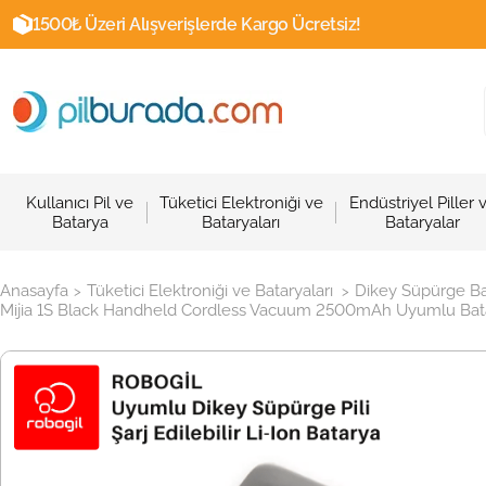
1500₺ Üzeri Alışverişlerde Kargo Ücretsiz!
Kullanıcı Pil ve
Tüketici Elektroniği ve
Endüstriyel Piller 
Batarya
Bataryaları
Bataryalar
Anasayfa
Tüketici Elektroniği ve Bataryaları
Dikey Süpürge Ba
>
>
Mijia 1S Black Handheld Cordless Vacuum 2500mAh Uyumlu Batarya