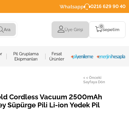
Whatsapp
0216 629 90 40
0
Üye Girişi
Sepetim
Ara
r
Pil Gruplama
Fırsat
Ekipmanları
Ürünler
< < Önceki
Sayfaya Dön
held Cordless Vacuum 2500mAh
y Süpürge Pili Li-ion Yedek Pil