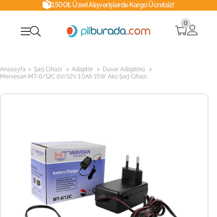
1500₺ Üzeri Alışverişlerde Kargo Ücretsiz!
0
>
>
>
>
Anasayfa
Şarj Cihazı
Adaptör
Duvar Adaptörü
Mervesan MT-6/12C 6V/12V 1.0Ah 15W Akü Şarj Cihazı