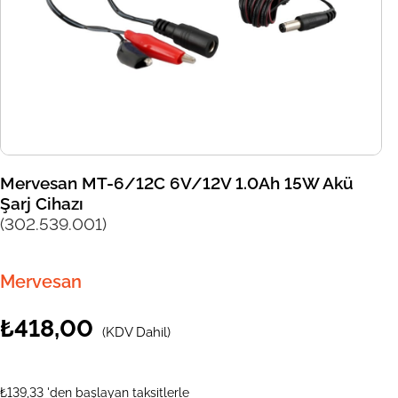
Mervesan MT-6/12C 6V/12V 1.0Ah 15W Akü
Şarj Cihazı
(302.539.001)
Mervesan
₺418,00
(KDV Dahil)
₺139,33
'den başlayan taksitlerle