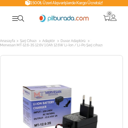
1500₺ Üzeri Alışverişlerde Kargo Ücretsiz!
0
>
>
>
>
Anasayfa
Şarj Cihazı
Adaptör
Duvar Adaptörü
Mervesan MT-12.6-3S 12.6V 1.0Ah 12.6W Li-İon / Li-Po Şarj cihazı