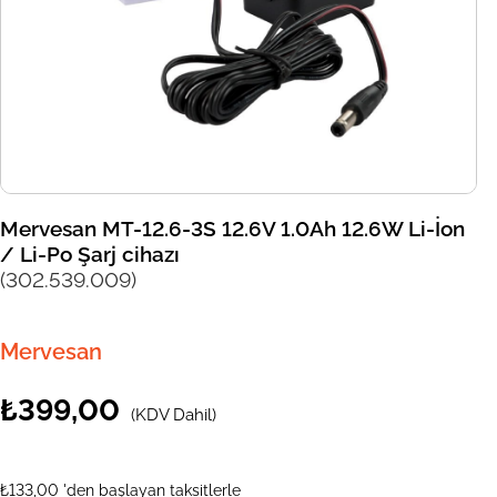
Mervesan MT-12.6-3S 12.6V 1.0Ah 12.6W Li-İon
/ Li-Po Şarj cihazı
(302.539.009)
Mervesan
₺399,00
(KDV Dahil)
₺133,00
'den başlayan taksitlerle