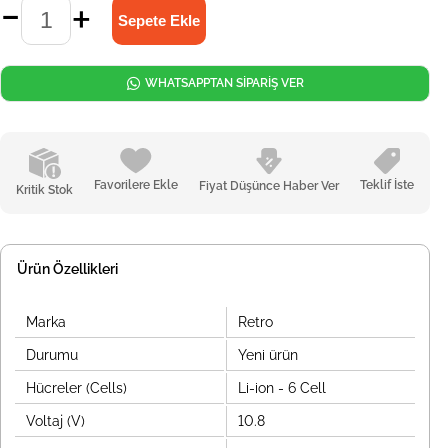
WHATSAPPTAN SİPARİŞ VER
Favorilere Ekle
Teklif İste
Fiyat Düşünce Haber Ver
Kritik Stok
Ürün Özellikleri
Marka
Retro
Durumu
Yeni ürün
Hücreler (Cells)
Li-ion - 6 Cell
Voltaj (V)
10.8