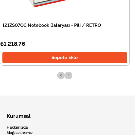
121ZS07OC Notebook Bataryası - Pili / RETRO
₺1.218,76
Sepete Ekle
‹
›
Kurumsal
Hakkımızda
Mağazalarımız