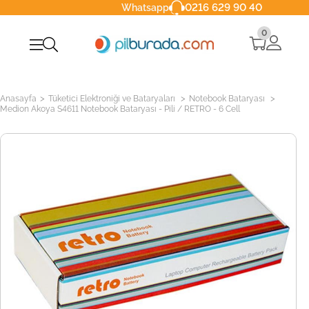
0216 629 90 40
Whatsapp
0
>
>
>
Anasayfa
Tüketici Elektroniği ve Bataryaları
Notebook Bataryası
Medion Akoya S4611 Notebook Bataryası - Pili / RETRO - 6 Cell