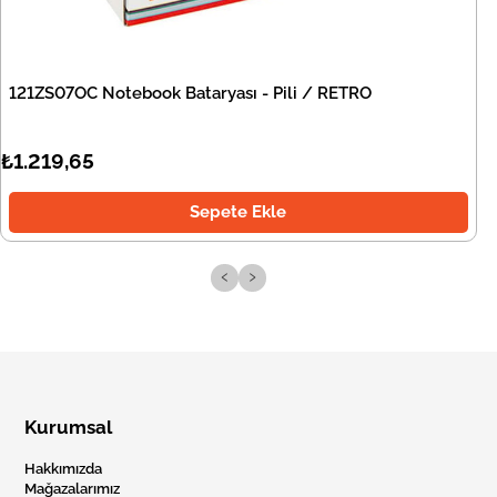
121ZS07OC Notebook Bataryası - Pili / RETRO
₺1.219,65
Sepete Ekle
‹
›
Kurumsal
Hakkımızda
Mağazalarımız