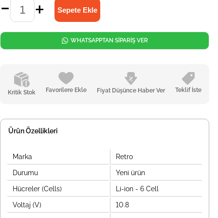
WHATSAPPTAN SİPARİŞ VER
Favorilere Ekle
Teklif İste
Fiyat Düşünce Haber Ver
Kritik Stok
Ürün Özellikleri
Marka
Retro
Durumu
Yeni ürün
Hücreler (Cells)
Li-ion - 6 Cell
Voltaj (V)
10.8