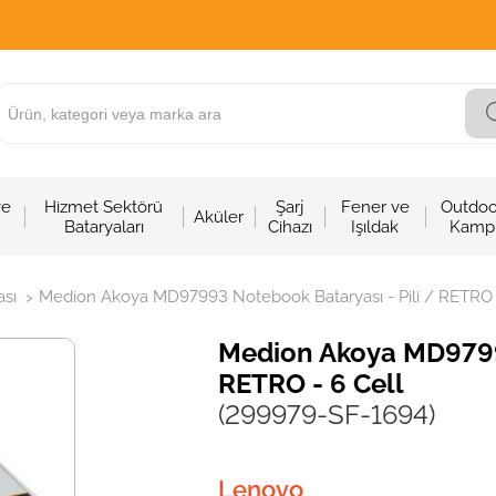
ve
Hizmet Sektörü
Şarj
Fener ve
Outdoo
Aküler
Bataryaları
Cihazı
Işıldak
Kamp
sı
Medion Akoya MD97993 Notebook Bataryası - Pili / RETRO -
>
Medion Akoya MD97993
RETRO - 6 Cell
(299979-SF-1694)
Lenovo