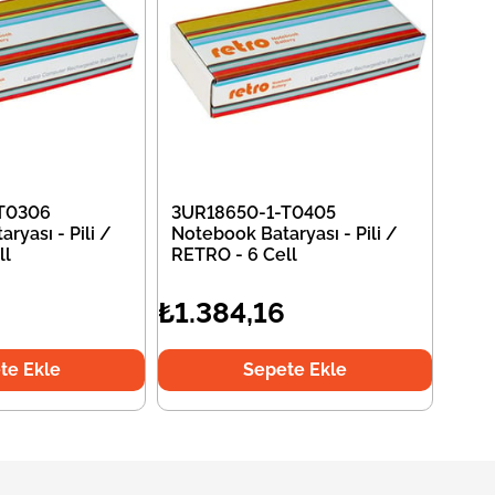
T0306
3UR18650-1-T0405
ryası - Pili /
Notebook Bataryası - Pili /
ll
RETRO - 6 Cell
₺1.384,16
te Ekle
Sepete Ekle