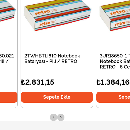
30.021
2TWHBTLI610 Notebook
3UR18650-1-
li /
Bataryası - Pili / RETRO
Notebook Bata
RETRO - 6 Ce
₺2.831,15
₺1.384,16
Sepete Ekle
Sepe
‹
›