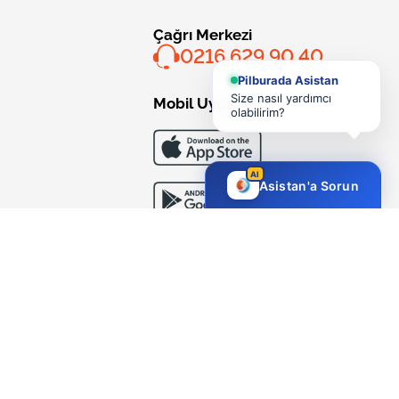
Çağrı Merkezi
0216 629 90 40
Pilburada Asistan
Size nasıl yardımcı
Mobil Uygulama
olabilirim?
AI
Asistan'a Sorun
Bizi Takip Edin