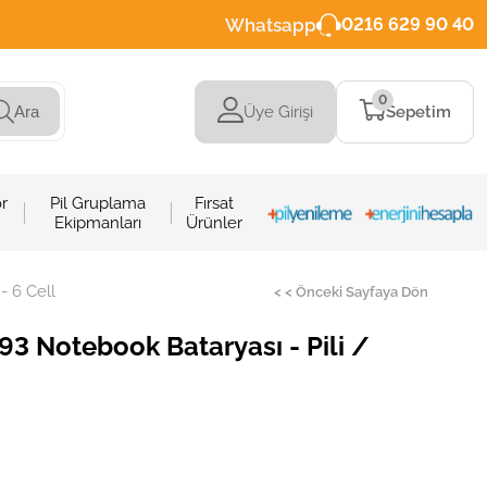
Whatsapp
0216 629 90 40
0
Üye Girişi
Sepetim
Ara
r
Pil Gruplama
Fırsat
Ekipmanları
Ürünler
 6 Cell
< < Önceki Sayfaya Dön
 Notebook Bataryası - Pili /