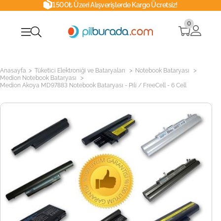
1500₺ Üzeri Alışverişlerde Kargo Ücretsiz!
0
>
>
>
Anasayfa
Tüketici Elektroniği ve Bataryaları
Notebook Bataryası
>
Medion Notebook Bataryası
Medion Akoya MD97883 Notebook Bataryası - Pili / FreeCell - 6 Cell