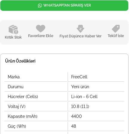
WHATSAPPTAN SİPARİŞ VER
Favorilere Ekle
Teklif İste
Fiyat Düşünce Haber Ver
Kritik Stok
Ürün Özellikleri
Marka
FreeCell
Durumu
Yeni ürün
Hücreler (Cells)
Li-ion - 6 Cell
Voltaj (V)
10.8 (11.1)
Kapasite (mAh)
4400
Güç (Wh)
48