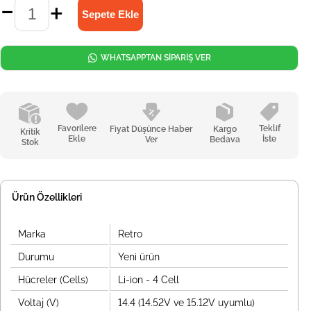
WHATSAPPTAN SİPARİŞ VER
Favorilere
Teklif
Fiyat Düşünce Haber
Kargo
Kritik
Ekle
İste
Ver
Bedava
Stok
Ürün Özellikleri
Marka
Retro
Durumu
Yeni ürün
Hücreler (Cells)
Li-ion - 4 Cell
Voltaj (V)
14.4 (14.52V ve 15.12V uyumlu)