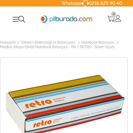
0216 629 90 40
Whatsapp
0
>
>
>
Anasayfa
Tüketici Elektroniği ve Bataryaları
Notebook Bataryası
Medion Akoya E6416 Notebook Bataryası - Pili / RETRO - Silver-Siyah