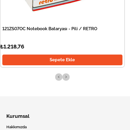
121ZS07OC Notebook Bataryası - Pili / RETRO
₺1.218,76
Sepete Ekle
‹
›
Kurumsal
Hakkımızda