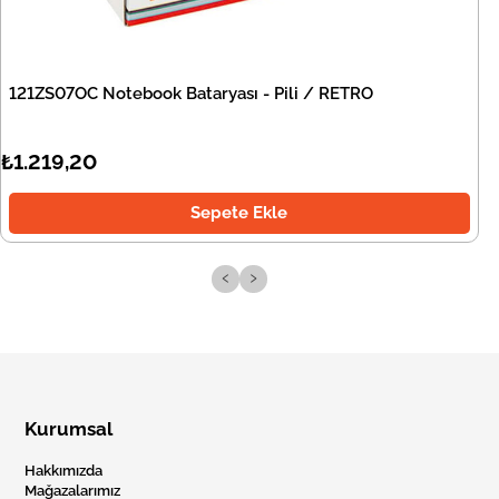
121ZS07OC Notebook Bataryası - Pili / RETRO
₺1.219,20
Sepete Ekle
‹
›
Kurumsal
Hakkımızda
Mağazalarımız