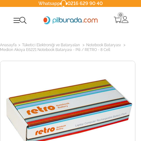
0216 629 90 40
Whatsapp
0
>
>
>
Anasayfa
Tüketici Elektroniği ve Bataryaları
Notebook Bataryası
Medion Akoya E6221 Notebook Bataryası - Pili / RETRO - 8 Cell