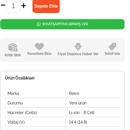
WHATSAPPTAN SİPARİŞ VER
Favorilere Ekle
Teklif İste
Fiyat Düşünce Haber Ver
Kritik Stok
Ürün Özellikleri
Marka
Retro
Durumu
Yeni ürün
Hücreler (Cells)
Li-ion - 8 Cell
Voltaj (V)
14.4 (14.8)