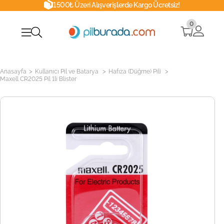
1500₺ Üzeri Alışverişlerde Kargo Ücretsiz!
0
>
>
>
Anasayfa
Kullanıcı Pil ve Batarya
Hafıza (Düğme) Pili
Maxell CR2025 Pil 1li Blister