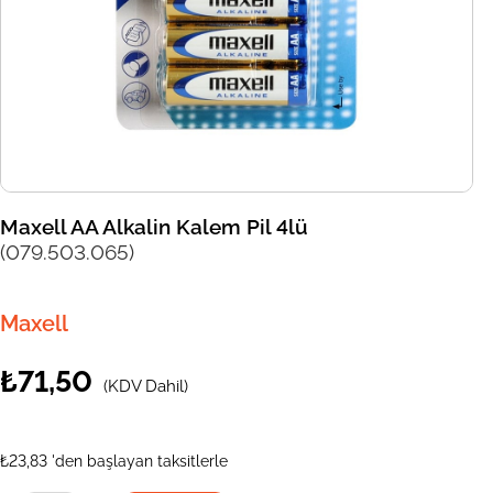
Maxell AA Alkalin Kalem Pil 4lü
(079.503.065)
Maxell
₺71,50
(KDV Dahil)
₺23,83
'den başlayan taksitlerle