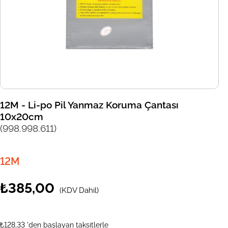
12M - Li-po Pil Yanmaz Koruma Çantası
10x20cm
(998.998.611)
12M
₺385,00
(KDV Dahil)
₺128,33
'den başlayan taksitlerle