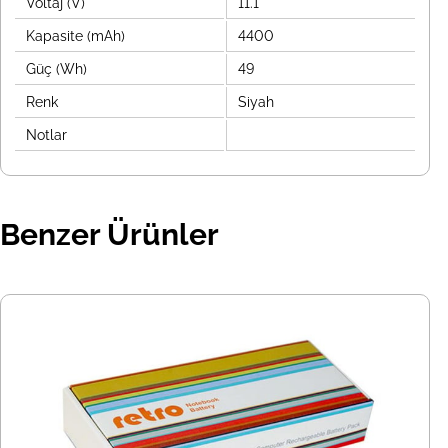
Voltaj (V)
11.1
Kapasite (mAh)
4400
Güç (Wh)
49
Renk
Siyah
Notlar
Benzer Ürünler