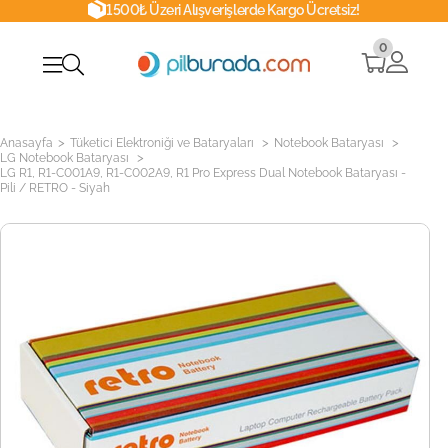
1500₺ Üzeri Alışverişlerde Kargo Ücretsiz!
0
>
>
>
Anasayfa
Tüketici Elektroniği ve Bataryaları
Notebook Bataryası
>
LG Notebook Bataryası
LG R1, R1-C001A9, R1-C002A9, R1 Pro Express Dual Notebook Bataryası -
Pili / RETRO - Siyah