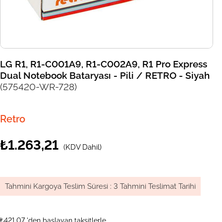
LG R1, R1-C001A9, R1-C002A9, R1 Pro Express
Dual Notebook Bataryası - Pili / RETRO - Siyah
(575420-WR-728)
Retro
₺1.263,21
(KDV Dahil)
Tahmini Kargoya Teslim Süresi
:
3 Tahmini Teslimat Tarihi
₺421,07
'den başlayan taksitlerle