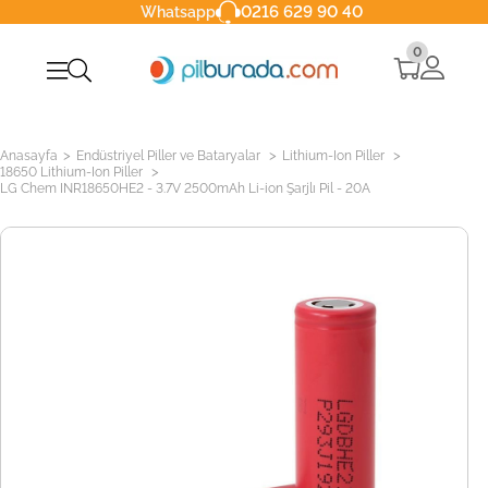
0216 629 90 40
Whatsapp
0
>
>
>
Anasayfa
Endüstriyel Piller ve Bataryalar
Lithium-Ion Piller
>
18650 Lithium-Ion Piller
LG Chem INR18650HE2 - 3.7V 2500mAh Li-ion Şarjlı Pil - 20A