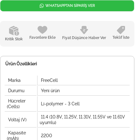
WHATSAPPTAN SİPARİŞ VER
Favorilere Ekle
Teklif İste
Fiyat Düşünce Haber Ver
Kritik Stok
Ürün Özellikleri
Marka
FreeCell
Durumu
Yeni ürün
Hücreler
Li-polymer - 3 Cell
(Cells)
11.4 (10.8V, 11.25V, 11.31V, 11.55V ve 11.61V
Voltaj (V)
uyumlu)
Kapasite
2200
(mAh)