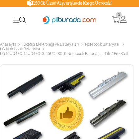
1500₺ Üzeri Alışverişlerde Kargo Ücretsiz!
0
>
>
>
Anasayfa
Tüketici Elektroniği ve Bataryaları
Notebook Bataryası
>
LG Notebook Bataryası
LG 15UD480, 15UD480-G, 15UD480-K Notebook Bataryası - Pili / FreeCell