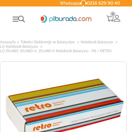
0216 629 90 40
Whatsapp
0
>
>
>
Anasayfa
Tüketici Elektroniği ve Bataryaları
Notebook Bataryası
>
LG Notebook Bataryası
LG 15U480, 15U480-G, 15U480-K Notebook Bataryası - Pili / RETRO