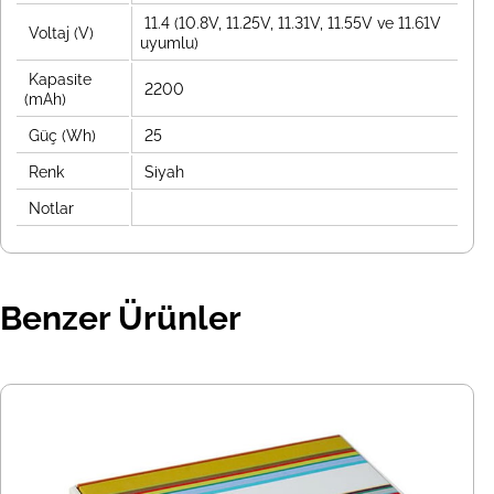
11.4 (10.8V, 11.25V, 11.31V, 11.55V ve 11.61V
Voltaj (V)
uyumlu)
Kapasite
2200
(mAh)
Güç (Wh)
25
Renk
Siyah
Notlar
Benzer Ürünler