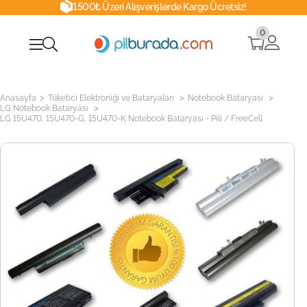
1500₺ Üzeri Alışverişlerde Kargo Ücretsiz!
0
>
>
>
Anasayfa
Tüketici Elektroniği ve Bataryaları
Notebook Bataryası
>
LG Notebook Bataryası
LG 15U470, 15U470-G, 15U470-K Notebook Bataryası - Pili / FreeCell