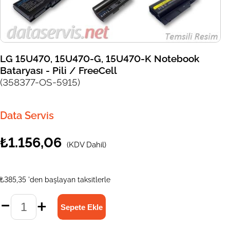
LG 15U470, 15U470-G, 15U470-K Notebook
Bataryası - Pili / FreeCell
(358377-OS-5915)
Data Servis
₺1.156,06
(KDV Dahil)
₺385,35
'den başlayan taksitlerle