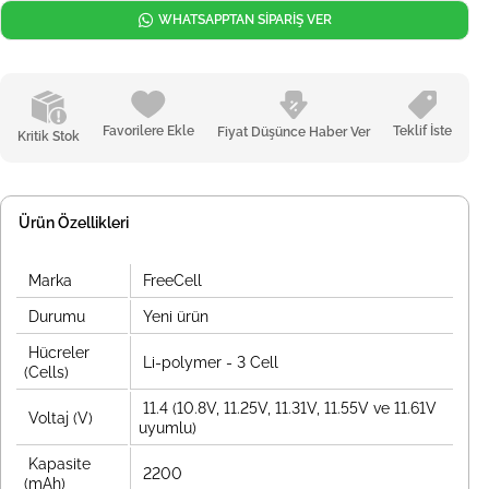
WHATSAPPTAN SİPARİŞ VER
Favorilere Ekle
Teklif İste
Fiyat Düşünce Haber Ver
Kritik Stok
Ürün Özellikleri
Marka
FreeCell
Durumu
Yeni ürün
Hücreler
Li-polymer - 3 Cell
(Cells)
11.4 (10.8V, 11.25V, 11.31V, 11.55V ve 11.61V
Voltaj (V)
uyumlu)
Kapasite
2200
(mAh)