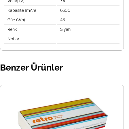
Voltaj (V)
7.4
Kapasite (mAh)
6600
Güç (Wh)
48
Renk
Siyah
Notlar
Benzer Ürünler