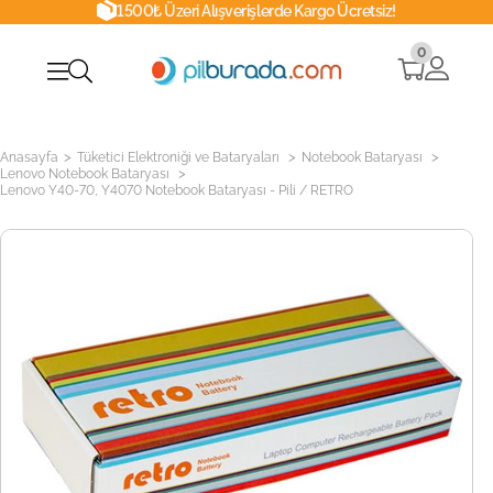
1500₺ Üzeri Alışverişlerde Kargo Ücretsiz!
0
>
>
>
Anasayfa
Tüketici Elektroniği ve Bataryaları
Notebook Bataryası
>
Lenovo Notebook Bataryası
Lenovo Y40-70, Y4070 Notebook Bataryası - Pili / RETRO