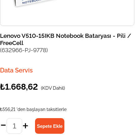
Lenovo V510-15IKB Notebook Bataryası - Pili /
FreeCell
(632966-PJ-9778)
Data Servis
₺1.668,62
(KDV Dahil)
₺556,21
'den başlayan taksitlerle