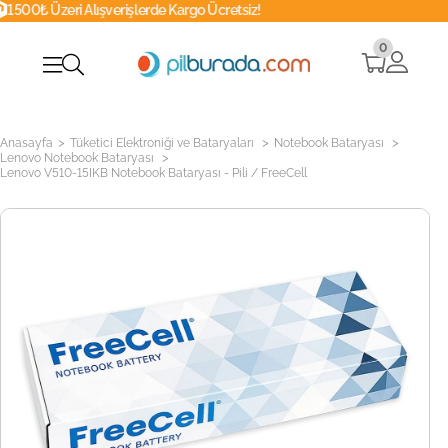
şverişlerde Kargo Ücretsiz!
Whatsapp
0
>
>
>
Anasayfa
Tüketici Elektroniği ve Bataryaları
Notebook Bataryası
>
Lenovo Notebook Bataryası
Lenovo V510-15IKB Notebook Bataryası - Pili / FreeCell