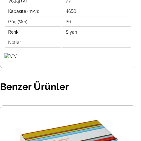
Voltaj (V)
7.7
Kapasite (mAh)
4650
Güç (Wh)
36
Renk
Siyah
Notlar
Benzer Ürünler