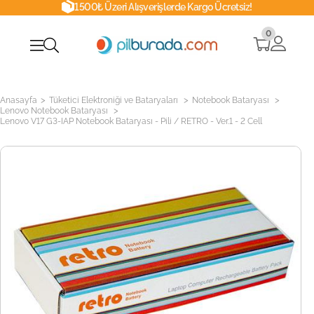
1500₺ Üzeri Alışverişlerde Kargo Ücretsiz!
0
>
>
>
Anasayfa
Tüketici Elektroniği ve Bataryaları
Notebook Bataryası
>
Lenovo Notebook Bataryası
Lenovo V17 G3-IAP Notebook Bataryası - Pili / RETRO - Ver.1 - 2 Cell