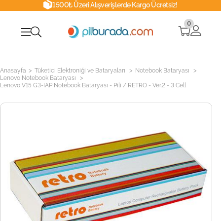
1500₺ Üzeri Alışverişlerde Kargo Ücretsiz!
0
>
>
>
Anasayfa
Tüketici Elektroniği ve Bataryaları
Notebook Bataryası
>
Lenovo Notebook Bataryası
Lenovo V15 G3-IAP Notebook Bataryası - Pili / RETRO - Ver.2 - 3 Cell