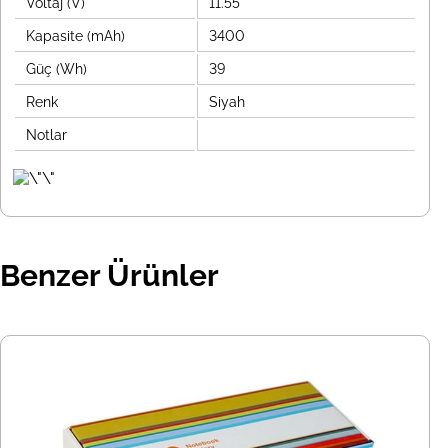
Voltaj (V)
11.55
Kapasite (mAh)
3400
Güç (Wh)
39
Renk
Siyah
Notlar
Benzer Ürünler