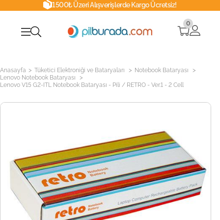
1500₺ Üzeri Alışverişlerde Kargo Ücretsiz!
0
>
>
>
Anasayfa
Tüketici Elektroniği ve Bataryaları
Notebook Bataryası
>
Lenovo Notebook Bataryası
Lenovo V15 G2-ITL Notebook Bataryası - Pili / RETRO - Ver.1 - 2 Cell