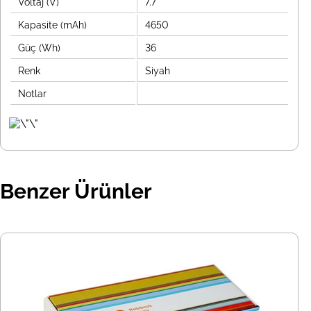
Voltaj (V)
7.7
Kapasite (mAh)
4650
Güç (Wh)
36
Renk
Siyah
Notlar
Benzer Ürünler