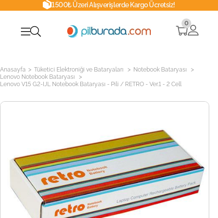
1500₺ Üzeri Alışverişlerde Kargo Ücretsiz!
0
>
>
>
Anasayfa
Tüketici Elektroniği ve Bataryaları
Notebook Bataryası
>
Lenovo Notebook Bataryası
Lenovo V15 G2-IJL Notebook Bataryası - Pili / RETRO - Ver.1 - 2 Cell