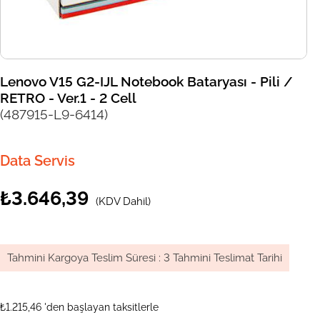
Lenovo V15 G2-IJL Notebook Bataryası - Pili /
RETRO - Ver.1 - 2 Cell
(487915-L9-6414)
Data Servis
₺3.646,39
(KDV Dahil)
Tahmini Kargoya Teslim Süresi
:
3 Tahmini Teslimat Tarihi
₺1.215,46
'den başlayan taksitlerle