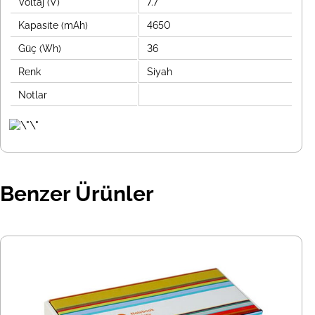
Voltaj (V)
7.7
Kapasite (mAh)
4650
Güç (Wh)
36
Renk
Siyah
Notlar
Benzer Ürünler