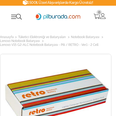
1500₺ Üzeri Alışverişlerde Kargo Ücretsiz!
0
>
>
>
Anasayfa
Tüketici Elektroniği ve Bataryaları
Notebook Bataryası
>
Lenovo Notebook Bataryası
Lenovo V15 G2-ALC Notebook Bataryası - Pili / RETRO - Ver.1 - 2 Cell