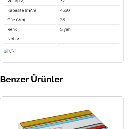
Voltaj (V)
7.7
Kapasite (mAh)
4650
Güç (Wh)
36
Renk
Siyah
Notlar
Benzer Ürünler