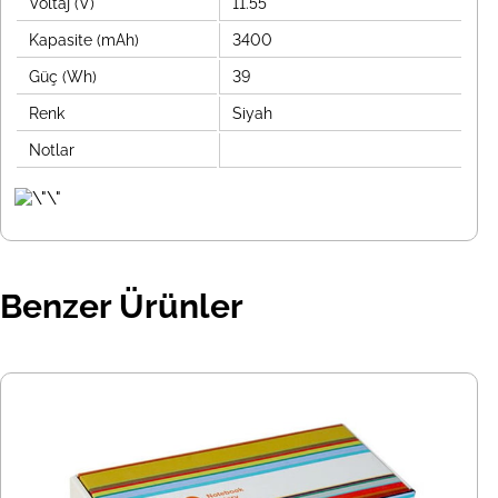
Voltaj (V)
11.55
Kapasite (mAh)
3400
Güç (Wh)
39
Renk
Siyah
Notlar
Benzer Ürünler