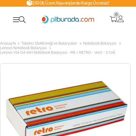
1500₺ Üzeri Alışverişlerde Kargo Ücretsiz!
0
>
>
>
Anasayfa
Tüketici Elektroniği ve Bataryaları
Notebook Bataryası
>
Lenovo Notebook Bataryası
Lenovo V14 G4-IAH Notebook Bataryası - Pili / RETRO - Ver.2 - 3 Cell