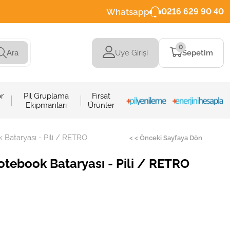
Whatsapp
0216 629 90 40
0
Üye Girişi
Sepetim
Ara
r
Pil Gruplama
Fırsat
Ekipmanları
Ürünler
Bataryası - Pili / RETRO
< < Önceki Sayfaya Dön
tebook Bataryası - Pili / RETRO