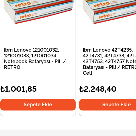
Ibm Lenovo 121001032,
Ibm Lenovo 42T4235,
121001033, 121001034
42T4731, 42T4733, 42T
Notebook Bataryası - Pili /
42T4753, 42T4757 Not
RETRO
Bataryası - Pili / RETR
Cell
₺1.001,85
₺2.248,40
Sepete Ekle
Sepete Ekle