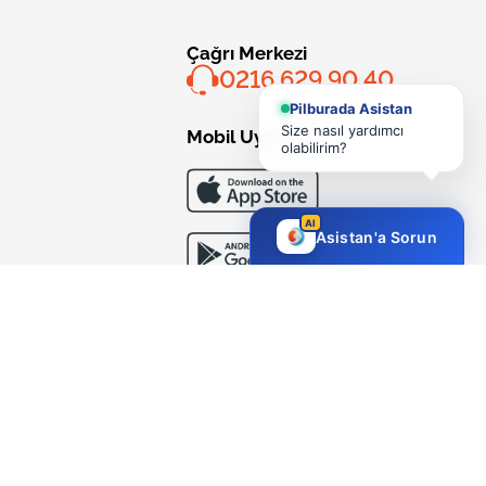
Çağrı Merkezi
0216 629 90 40
Pilburada Asistan
Size nasıl yardımcı
Mobil Uygulama
olabilirim?
AI
Asistan'a Sorun
Bizi Takip Edin