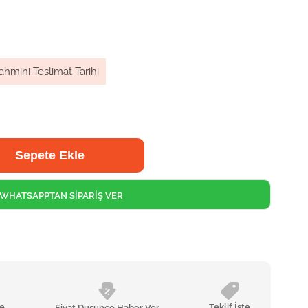
ahmini Teslimat Tarihi
WHATSAPPTAN SİPARİŞ VER
le
Teklif İste
Fiyat Düşünce Haber Ver