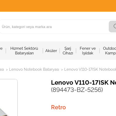
ve
Hizmet Sektörü
Şarj
Fener ve
Outdoo
Aküler
Bataryaları
Cihazı
Işıldak
Kamp
sı
Lenovo Notebook Bataryası
Lenovo V110-17ISK Notebook 
>
>
Lenovo V110-17ISK No
(894473-BZ-5256)
Retro