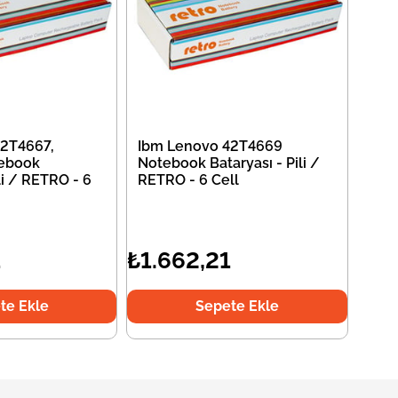
2T4667,
Ibm Lenovo 42T4669
ebook
Notebook Bataryası - Pili /
li / RETRO - 6
RETRO - 6 Cell
1
₺1.662,21
te Ekle
Sepete Ekle