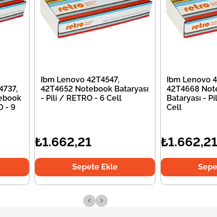
Ibm Lenovo 42T4547,
Ibm Lenovo 4
4737,
42T4652 Notebook Bataryası
42T4668 Not
ebook
- Pili / RETRO - 6 Cell
Bataryası - Pi
O - 9
Cell
₺1.662,21
₺1.662,2
Sepete Ekle
Sepe
‹
›