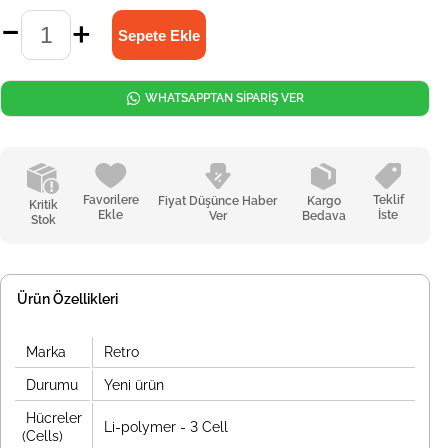
WHATSAPPTAN SİPARİŞ VER
Favorilere
Teklif
Fiyat Düşünce Haber
Kargo
Kritik
Ekle
İste
Ver
Bedava
Stok
Ürün Özellikleri
Marka
Retro
Durumu
Yeni ürün
Hücreler
Li-polymer - 3 Cell
(Cells)