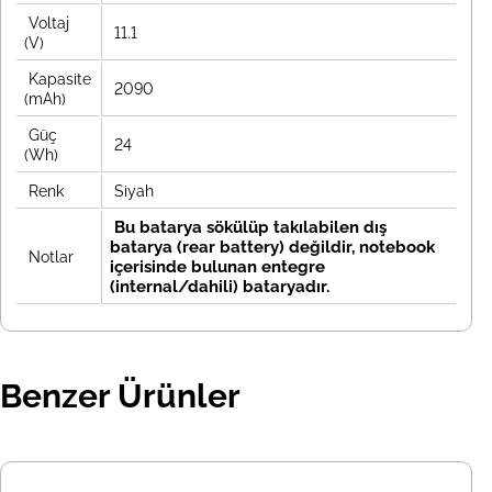
Voltaj
11.1
(V)
Kapasite
2090
(mAh)
Güç
24
(Wh)
Renk
Siyah
Bu batarya sökülüp takılabilen dış
batarya (rear battery) değildir, notebook
Notlar
içerisinde bulunan entegre
(internal/dahili) bataryadır.
Benzer Ürünler