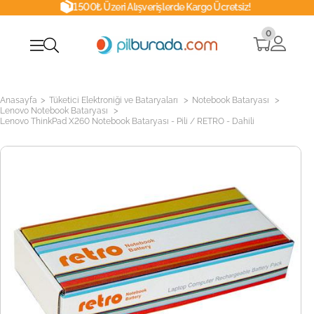
1500₺ Üzeri Alışverişlerde Kargo Ücretsiz!
0
>
>
>
Anasayfa
Tüketici Elektroniği ve Bataryaları
Notebook Bataryası
>
Lenovo Notebook Bataryası
Lenovo ThinkPad X260 Notebook Bataryası - Pili / RETRO - Dahili