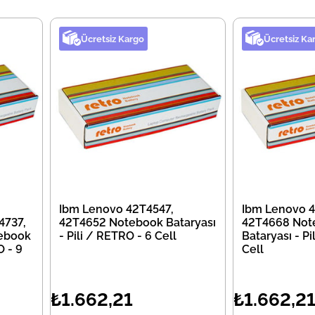
Ücretsiz Kargo
Ücretsiz Ka
Ibm Lenovo 42T4547,
Ibm Lenovo 4
4737,
42T4652 Notebook Bataryası
42T4668 Not
ebook
- Pili / RETRO - 6 Cell
Bataryası - Pi
O - 9
Cell
₺1.662,21
₺1.662,2