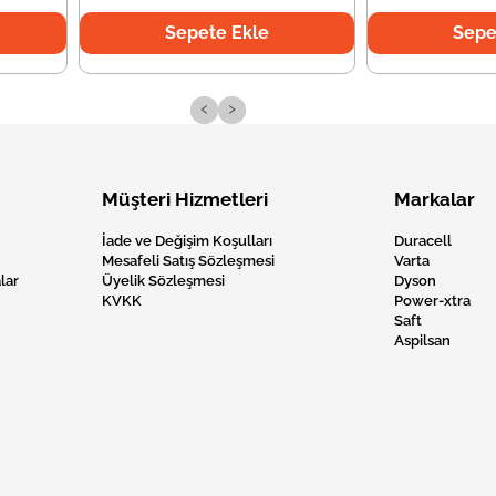
Sepete Ekle
Sepe
‹
›
Müşteri Hizmetleri
Markalar
İade ve Değişim Koşulları
Duracell
Mesafeli Satış Sözleşmesi
Varta
lar
Üyelik Sözleşmesi
Dyson
KVKK
Power-xtra
Saft
Aspilsan