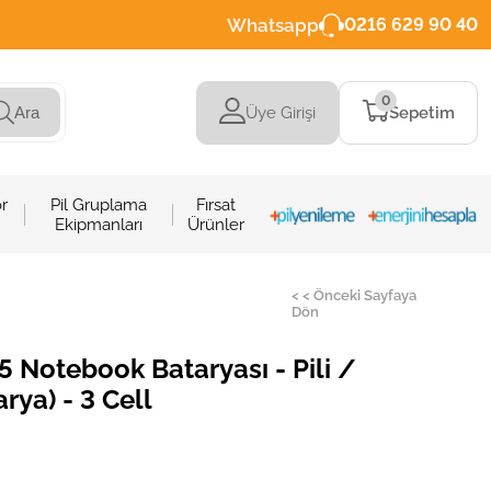
Whatsapp
0216 629 90 40
0
Üye Girişi
Sepetim
Ara
r
Pil Gruplama
Fırsat
Ekipmanları
Ürünler
< < Önceki Sayfaya
Dön
 Notebook Bataryası - Pili /
rya) - 3 Cell