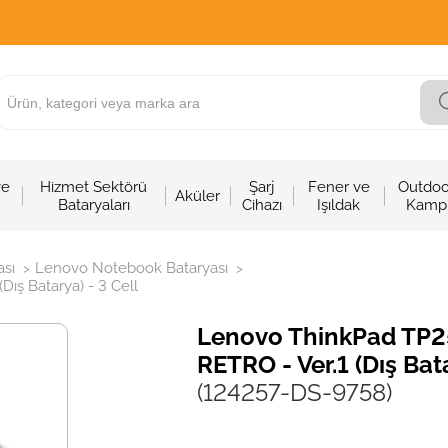
ve
Hizmet Sektörü
Şarj
Fener ve
Outdoo
Aküler
Bataryaları
Cihazı
Işıldak
Kamp
sı
Lenovo Notebook Bataryası
>
>
Dış Batarya) - 3 Cell
Lenovo ThinkPad TP25
RETRO - Ver.1 (Dış Bata
(124257-DS-9758)