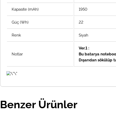
Kapasite (mAh)
1950
Güç (Wh)
22
Renk
Siyah
Ver.1 :
Notlar
Bu batarya notebook
Dışarıdan sökülüp ta
Benzer Ürünler