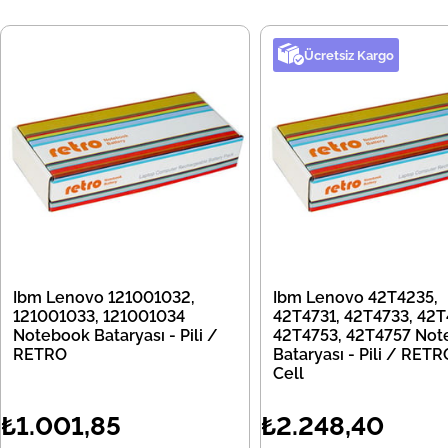
Ücretsiz Kargo
Ibm Lenovo 121001032,
Ibm Lenovo 42T4235,
121001033, 121001034
42T4731, 42T4733, 42T
Notebook Bataryası - Pili /
42T4753, 42T4757 Not
RETRO
Bataryası - Pili / RETR
Cell
₺1.001,85
₺2.248,40