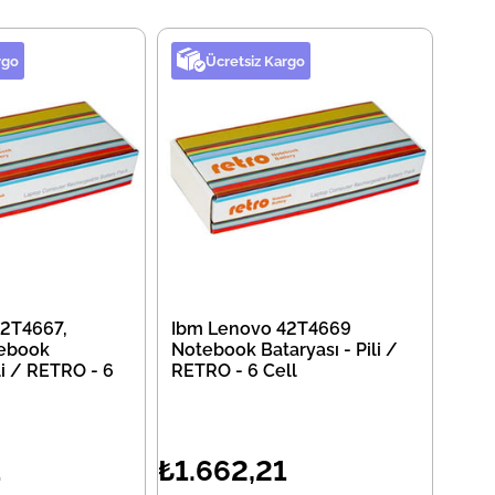
rgo
Ücretsiz Kargo
2T4667,
Ibm Lenovo 42T4669
ebook
Notebook Bataryası - Pili /
li / RETRO - 6
RETRO - 6 Cell
1
₺1.662,21