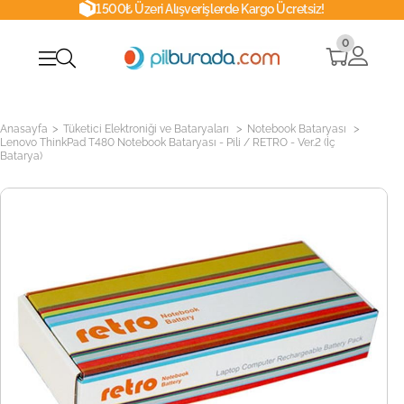
1500₺ Üzeri Alışverişlerde Kargo Ücretsiz!
0
>
>
>
Anasayfa
Tüketici Elektroniği ve Bataryaları
Notebook Bataryası
Lenovo ThinkPad T480 Notebook Bataryası - Pili / RETRO - Ver.2 (İç
Batarya)