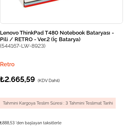
Lenovo ThinkPad T480 Notebook Bataryası -
Pili / RETRO - Ver.2 (İç Batarya)
(544167-LW-8923)
Retro
₺2.665,59
(KDV Dahil)
Tahmini Kargoya Teslim Süresi
:
3 Tahmini Teslimat Tarihi
₺888,53
'den başlayan taksitlerle