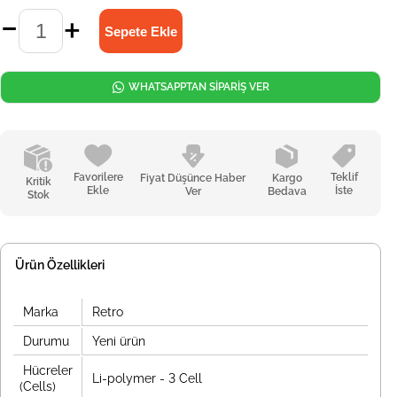
WHATSAPPTAN SİPARİŞ VER
Favorilere
Teklif
Fiyat Düşünce Haber
Kargo
Kritik
Ekle
İste
Ver
Bedava
Stok
Ürün Özellikleri
Marka
Retro
Durumu
Yeni ürün
Hücreler
Li-polymer - 3 Cell
(Cells)