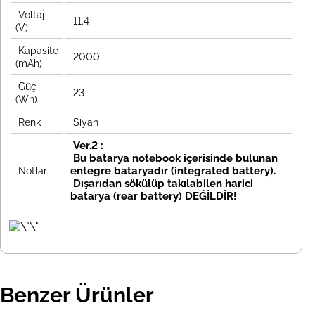
Voltaj
11.4
(V)
Kapasite
2000
(mAh)
Güç
23
(Wh)
Renk
Siyah
Ver.2 :
Bu batarya notebook içerisinde bulunan
entegre bataryadır (integrated battery).
Notlar
Dışarıdan s
ökülüp takılabilen harici
batarya (rear battery) DEĞİLDİR!
Benzer Ürünler